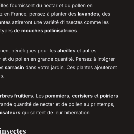
lles fournissent du nectar et du pollen en
z en France, pensez à planter des
lavandes
, des
antes attireront une variété d’insectes comme les
s types de
mouches pollinisatrices
.
ement bénéfiques pour les
abeilles
et autres
ar et du pollen en grande quantité. Pensez à intégrer
es
sarrasin
dans votre jardin. Ces plantes ajouteront
rs.
rbres fruitiers
. Les
pommiers
,
cerisiers
et
poiriers
grande quantité de nectar et de pollen au printemps,
nisateurs
qui sortent de leur hibernation.
 insectes