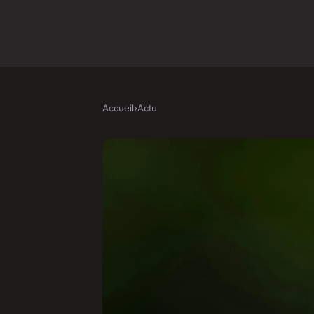
Accueil
›
Actu