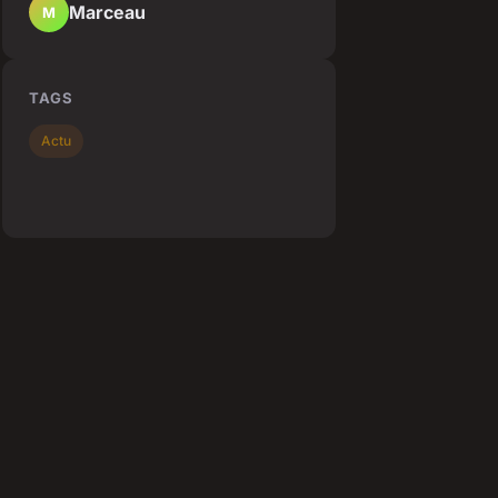
Marceau
M
TAGS
Actu